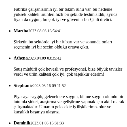
Fabrika çalışanlarının iyi bir takım ruhu var, bu nedenle
yüksek kaliteli ürünleri hızlı bir şekilde teslim aldık, ayrıca
fiyatı da uygun, bu çok iyi ve güvenilir bir Çinli üretici.
Martha
2023.08.03 16:54:41
Şirketin bu sektörde iyi bir itibarı var ve sonunda onları
seçmenin iyi bir seçim olduğu ortaya çıktı.
Athena
2023.04.09 03:35:42
Satış müdürü çok hevesli ve profesyonel, bize büyük tavizler
verdi ve ürün kalitesi çok iyi, çok teşekkür ederim!
Stephanie
2023.03.16 09:11:52
Piyasaya saygılı, geleneklere saygılı, bilime saygılı olumlu bir
tutumla şirket, araştırma ve geliştirme yapmak için aktif olarak
çalışmaktadır. Umarım gelecekte iş ilişkilerimiz olur ve
karşılıklı başarıya ulaşırız.
Dominik
2023.01.06 15:31:33