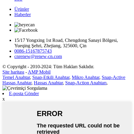
Ürünler
Haberler
15/17 Yongxing 1st Road, Chengdong Sanayi Bölgesi,
Yueqing Şehri, Zhejiang, 325600, Çin
0086-15167875743
cnrenew@renew-cn.com
© Copyright - 2010-2024: Tüm Hakları Saklıdır.
Site haritası
-
AMP Mobil
Temel Anahtar
,
Snap-Etkili Anahtar
,
Mikro Anahtar
,
Snap-Active
Hassas Anahtar
,
Hassas Anahtar
,
Snap-Action Anahtarı
,
E-posta Gönder
x