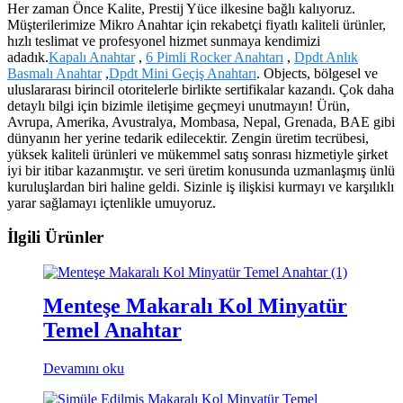
Her zaman Önce Kalite, Prestij Yüce ilkesine bağlı kalıyoruz.
Müşterilerimize Mikro Anahtar için rekabetçi fiyatlı kaliteli ürünler,
hızlı teslimat ve profesyonel hizmet sunmaya kendimizi
adadık.
Kapalı Anahtar
,
6 Pimli Rocker Anahtarı
,
Dpdt Anlık
Basmalı Anahtar
,
Dpdt Mini Geçiş Anahtarı
. Objects, bölgesel ve
uluslararası birincil otoritelerle birlikte sertifikalar kazandı. Çok daha
detaylı bilgi için bizimle iletişime geçmeyi unutmayın! Ürün,
Avrupa, Amerika, Avustralya, Mombasa, Nepal, Grenada, BAE gibi
dünyanın her yerine tedarik edilecektir. Zengin üretim tecrübesi,
yüksek kaliteli ürünleri ve mükemmel satış sonrası hizmetiyle şirket
iyi bir itibar kazanmıştır. ve seri üretim konusunda uzmanlaşmış ünlü
kuruluşlardan biri haline geldi. Sizinle iş ilişkisi kurmayı ve karşılıklı
yarar sağlamayı içtenlikle umuyoruz.
İlgili Ürünler
Menteşe Makaralı Kol Minyatür
Temel Anahtar
Devamını oku