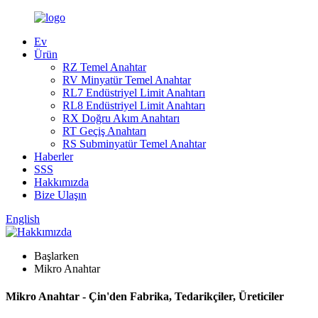
Ev
Ürün
RZ Temel Anahtar
RV Minyatür Temel Anahtar
RL7 Endüstriyel Limit Anahtarı
RL8 Endüstriyel Limit Anahtarı
RX Doğru Akım Anahtarı
RT Geçiş Anahtarı
RS Subminyatür Temel Anahtar
Haberler
SSS
Hakkımızda
Bize Ulaşın
English
Başlarken
Mikro Anahtar
Mikro Anahtar - Çin'den Fabrika, Tedarikçiler, Üreticiler