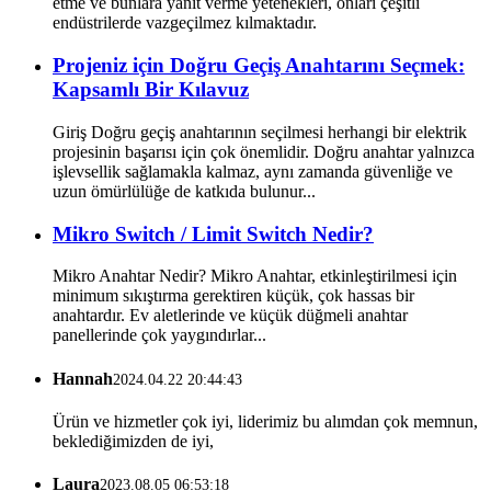
etme ve bunlara yanıt verme yetenekleri, onları çeşitli
endüstrilerde vazgeçilmez kılmaktadır.
Projeniz için Doğru Geçiş Anahtarını Seçmek:
Kapsamlı Bir Kılavuz
Giriş Doğru geçiş anahtarının seçilmesi herhangi bir elektrik
projesinin başarısı için çok önemlidir. Doğru anahtar yalnızca
işlevsellik sağlamakla kalmaz, aynı zamanda güvenliğe ve
uzun ömürlülüğe de katkıda bulunur...
Mikro Switch / Limit Switch Nedir?
Mikro Anahtar Nedir? Mikro Anahtar, etkinleştirilmesi için
minimum sıkıştırma gerektiren küçük, çok hassas bir
anahtardır. Ev aletlerinde ve küçük düğmeli anahtar
panellerinde çok yaygındırlar...
Hannah
2024.04.22 20:44:43
Ürün ve hizmetler çok iyi, liderimiz bu alımdan çok memnun,
beklediğimizden de iyi,
Laura
2023.08.05 06:53:18