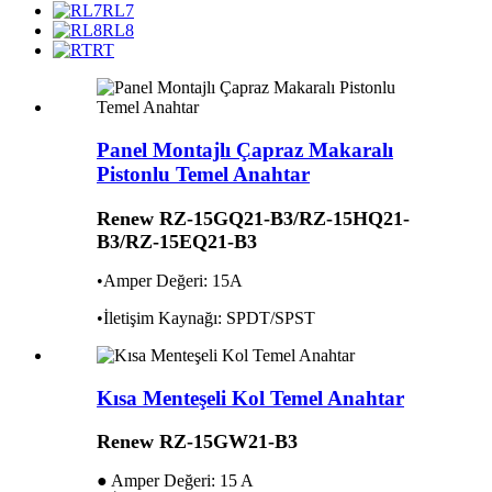
RL7
RL8
RT
Panel Montajlı Çapraz Makaralı
Pistonlu Temel Anahtar
Renew RZ-15GQ21-B3/RZ-15HQ21-
B3/RZ-15EQ21-B3
•Amper Değeri: 15A
•İletişim Kaynağı: SPDT/SPST
Kısa Menteşeli Kol Temel Anahtar
Renew RZ-15GW21-B3
● Amper Değeri: 15 A