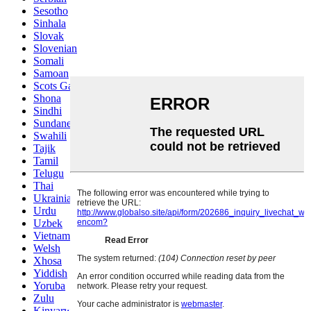
Sesotho
Sinhala
Slovak
Slovenian
Somali
Samoan
Scots Gaelic
Shona
Sindhi
Sundanese
Swahili
Tajik
Tamil
Telugu
Thai
Ukrainian
Urdu
Uzbek
Vietnamese
Welsh
Xhosa
Yiddish
Yoruba
Zulu
Kinyarwanda