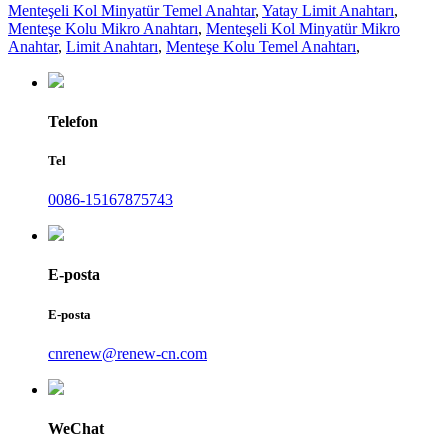
Menteşeli Kol Minyatür Temel Anahtar
,
Yatay Limit Anahtarı
,
Menteşe Kolu Mikro Anahtarı
,
Menteşeli Kol Minyatür Mikro
Anahtar
,
Limit Anahtarı
,
Menteşe Kolu Temel Anahtarı
,
Telefon
Tel
0086-15167875743
E-posta
E-posta
cnrenew@renew-cn.com
WeChat