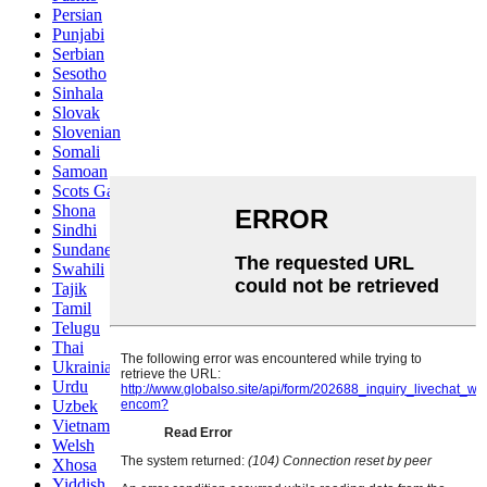
Persian
Punjabi
Serbian
Sesotho
Sinhala
Slovak
Slovenian
Somali
Samoan
Scots Gaelic
Shona
Sindhi
Sundanese
Swahili
Tajik
Tamil
Telugu
Thai
Ukrainian
Urdu
Uzbek
Vietnamese
Welsh
Xhosa
Yiddish