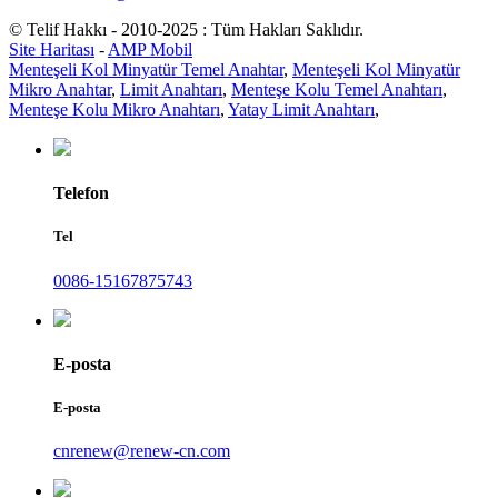
© Telif Hakkı - 2010-2025 : Tüm Hakları Saklıdır.
Site Haritası
-
AMP Mobil
Menteşeli Kol Minyatür Temel Anahtar
,
Menteşeli Kol Minyatür
Mikro Anahtar
,
Limit Anahtarı
,
Menteşe Kolu Temel Anahtarı
,
Menteşe Kolu Mikro Anahtarı
,
Yatay Limit Anahtarı
,
Telefon
Tel
0086-15167875743
E-posta
E-posta
cnrenew@renew-cn.com